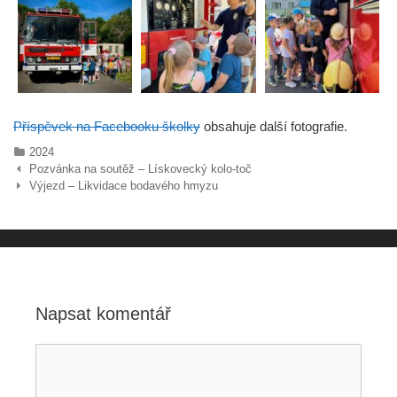
Příspěvek na Facebooku školky
obsahuje další fotografie.
Rubriky
2024
Navigace
Pozvánka na soutěž – Lískovecký kolo‑toč
pro
Výjezd – Likvidace bodavého hmyzu
příspěvky
Napsat komentář