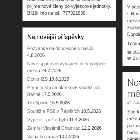
příjme nové členy do výjezdové jednotky.
V páte
Bližší info na tel.: 777921838
s Has
městě.
znalos
Dopol
Nejnovější příspěvky
Těším
Pozvánka na dopoledne s hasiči
Rub
202
4.8.2026
Zan
Nové sportovní vybavení díky podpoře
města
24.7.2026
Den s IZS
19.6.2026
Nov
První místo na okrskové soutěži na
mě
Bahně
17.5.2026
Trh Sportu
16.5.2026
24.7.2
Soutěž s PS8 v Řepištích
10.5.2026
Sporto
města
Výjezd – požár bytu
11.4.2026
požárn
Zemřel Vlastimil Chamrad
12.2.2026
hadic
Valná hromada
10.1.2026
náběh