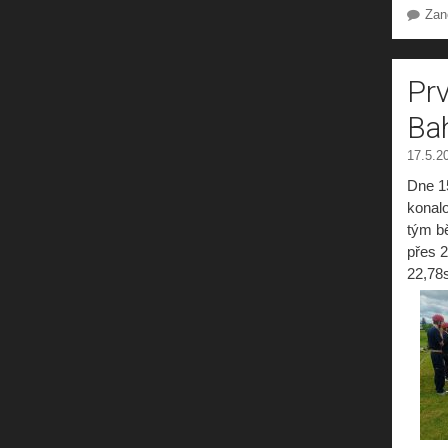
Zan
Prv
Ba
17.5.2
Dne 1
konalo
tým b
přes 
22,78s