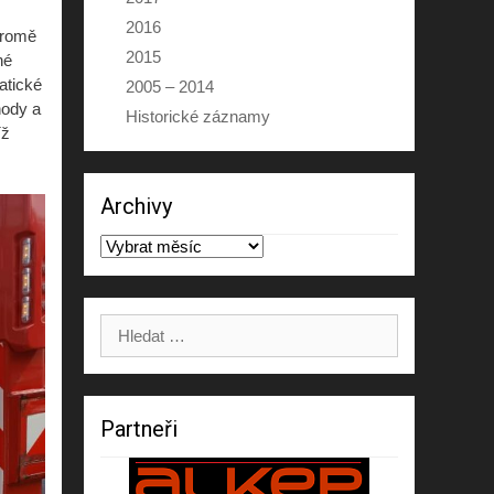
2016
kromě
2015
né
atické
2005 – 2014
hody a
Historické záznamy
íž
Archivy
Archivy
Výsledky
hledání:
Partneři