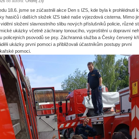
026
od autora:
Ondřej Zlý
edu 18.6. jsme se zúčastnili akce Den s IZS, kde byla k prohlédnutí 
ky hasičů i dalších složek IZS také naše výjezdová cisterna. Mimo ji
 vidění složení slavnostního slibu nových příslušníků policie, různé st
amické ukázky včetně záchrany tonoucího, vyproštění u dopravní ne
u policejních psovodů se psy. Záchranná služba a Česky červený kř
děli ukázky první pomoci a přibližovali účastníkům postupy první
ékařské pomoci.