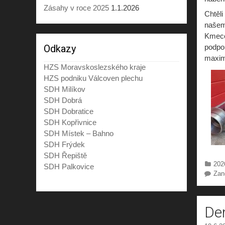
Zásahy v roce 2025
1.1.2026
Chtěl
našem
Kmeco
podpor
Odkazy
maxim
HZS Moravskoslezského kraje
HZS podniku Válcoven plechu
SDH Milíkov
SDH Dobrá
SDH Dobratice
SDH Kopřivnice
SDH Místek – Bahno
SDH Frýdek
SDH Řepiště
Rub
202
SDH Palkovice
Zan
De