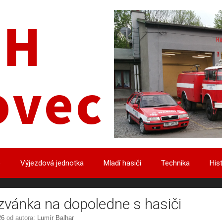
e
Výjezdová jednotka
Mladí hasiči
Technika
His
vánka na dopoledne s hasiči
26
od autora:
Lumír Balhar