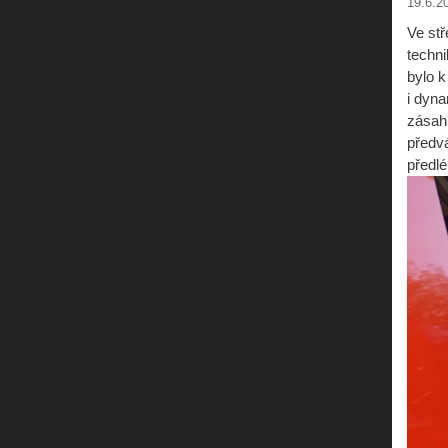
19.6.2
Ve stř
techni
bylo k
i dyn
zásah
předvá
předl