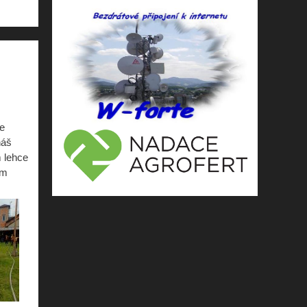
se
náš
 lehce
em