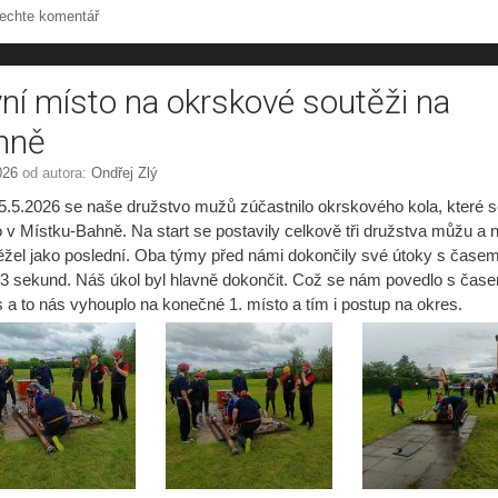
echte komentář
ní místo na okrskové soutěži na
hně
026
od autora:
Ondřej Zlý
5.5.2026 se naše družstvo mužů zúčastnilo okrskového kola, které 
 v Místku-Bahně. Na start se postavily celkově tři družstva můžu a 
ěžel jako poslední. Oba týmy před námi dokončily své útoky s časem
23 sekund. Náš úkol byl hlavně dokončit. Což se nám povedlo s čas
 a to nás vyhouplo na konečné 1. místo a tím i postup na okres.