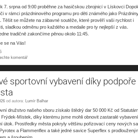
k 7. srpna od 9:00 proběhne za hasičskou zbrojnicí v Lískovci Dopo
iči v rámci prázdninového programu pro děti známého jako Prázdnin
 Těšit se můžete na zábavné soutěže, které prověří vaši rychlost i
ti, sladkou odměnu pro každého a medaile pro ty nejlepší z vás.
edne tradičně zakončíme pěnou okolo 11:45.
e se na Vás!
riky
6
echte komentář
é sportovní vybavení díky podpoře
sta
026
od autora:
Lumír Balhar
vní družstvo našeho sboru získalo štědrý dar 50 000 Kč od Statutár
 Frýdek-Místek, díky kterému jsme mohli obnovit zastaralé vybavení
í útok. Prostředky města pokryly většinu pořizovací ceny nových s
 Pyrotex a Flammenflex a také jedné savice Superflex s prodloužen
em a šroubením.