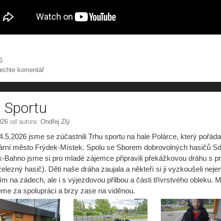
riky
6
echte komentář
 Sportu
026
od autora:
Ondřej Zlý
.5.2026 jsme se zúčastnili Trhu sportu na hale Polárce, který pořáda
tární město Frýdek-Místek. Spolu se Sborem dobrovolných hasičů S
k-Bahno jsme si pro mladé zájemce připravili překážkovou dráhu s p
elezný hasič). Děti naše dráha zaujala a někteří si ji vyzkoušeli neje
m na zádech, ale i s výjezdovou přilbou a části třívrstvého obleku. 
eme za spolupráci a brzy zase na viděnou.