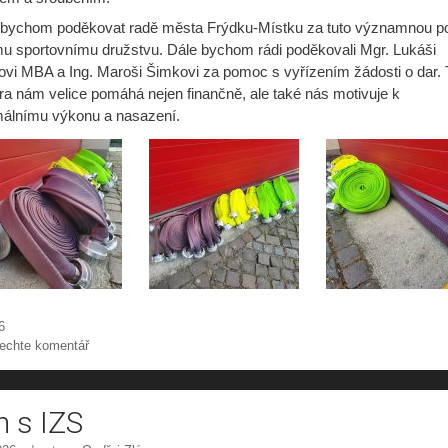
i bychom poděkovat radě města Frýdku-Místku za tuto významnou 
u sportovnímu družstvu. Dále bychom rádi poděkovali Mgr. Lukáši
vi MBA a Ing. Maroši Šimkovi za pomoc s vyřízením žádosti o dar. 
a nám velice pomáhá nejen finančně, ale také nás motivuje k
álnímu výkonu a nasazení.
riky
6
echte komentář
n s IZS