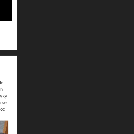
lo
dh
rvky
n se
Moc