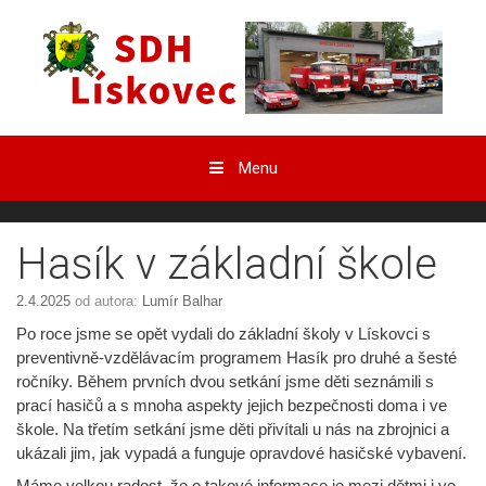
Přeskočit
obsah
Menu
Hasík v základní škole
2.4.2025
od autora:
Lumír Balhar
Po roce jsme se opět vydali do základní školy v Lískovci s
preventivně-vzdělávacím programem Hasík pro druhé a šesté
ročníky. Během prvních dvou setkání jsme děti seznámili s
prací hasičů a s mnoha aspekty jejich bezpečnosti doma i ve
škole. Na třetím setkání jsme děti přivítali u nás na zbrojnici a
ukázali jim, jak vypadá a funguje opravdové hasičské vybavení.
Máme velkou radost, že o takové informace je mezi dětmi i ve