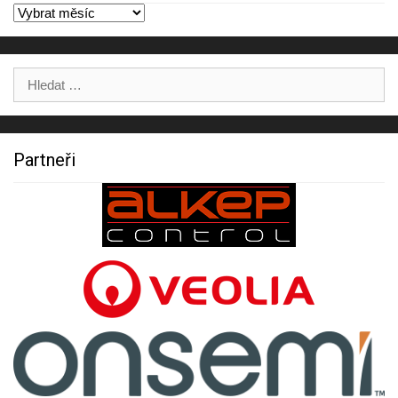
Archivy
Výsledky
hledání:
Partneři