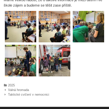
škole zájem a budeme se těšit zase příště.
Rubriky
2025
Navigace
Valná hromada
pro
Taktické cvičení v nemocnici
příspěvky