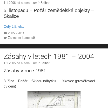
1.1.2006
od autora:
Lumír Balhar
5. listopadu – Požár zemědělské objekty –
Skalice
Celý článek..
Rubriky
2005 - 2014
Zanechte komentář
Zásahy v letech 1981 – 2004
1.1.2005
od autora:
Lumír Balhar
Zásahy v roce 1981
8. října – Požár – Skladu nábytku – Lískovec (prověřovací
cvičení)