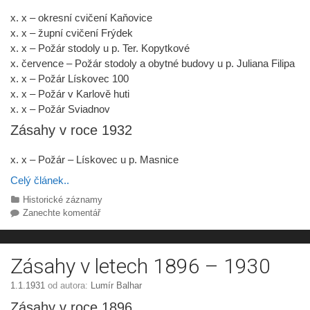
x. x – okresní cvičení Kaňovice
x. x – župní cvičení Frýdek
x. x – Požár stodoly u p. Ter. Kopytkové
x. července – Požár stodoly a obytné budovy u p. Juliana Filipa
x. x – Požár Lískovec 100
x. x – Požár v Karlově huti
x. x – Požár Sviadnov
Zásahy v roce 1932
x. x – Požár – Lískovec u p. Masnice
Celý článek..
Rubriky
Historické záznamy
Zanechte komentář
Zásahy v letech 1896 – 1930
1.1.1931
od autora:
Lumír Balhar
Zásahy v roce 1896