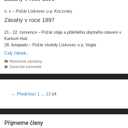
x. x – Požár Lískovec u p. Koczvary
Zásahy v roce 1897
21.- 22. července – Požár stáje a přilehlého obytného stavení v
Karlově Huti
28. listopadu – Požár stodoly Lískovec u p. Vogta
Celý článek..
Rubriky
Historické záznamy
Zanechte komentář
Navigace
← Předchozí
1
…
13
14
pro
příspěvky
Přijmeme členy