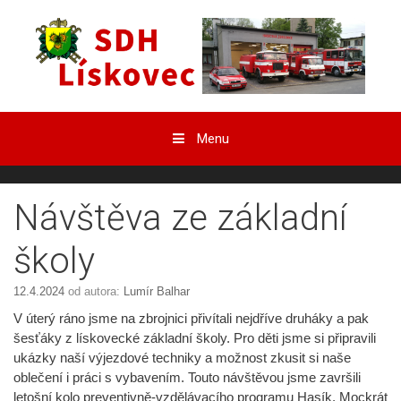
Přeskočit
obsah
Menu
Návštěva ze základní
školy
12.4.2024
od autora:
Lumír Balhar
V úterý ráno jsme na zbrojnici přivítali nejdříve druháky a pak
šesťáky z lískovecké základní školy. Pro děti jsme si připravili
ukázky naší výjezdové techniky a možnost zkusit si naše
oblečení i práci s vybavením. Touto návštěvou jsme završili
letošní kolo preventivně-vzdělávacího programu Hasík. Mockrát