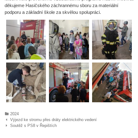
děkujeme Hasičského záchrannému sboru za materiální
podporu a základní škole za skvělou spolupráci.
Rubriky
2024
Navigace
Výjezd ke stromu přes dráty elektrického vedení
pro
Soutěž s PS8 v Řepištích
příspěvky