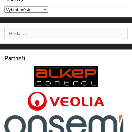
Archivy
Výsledky
hledání:
Partneři