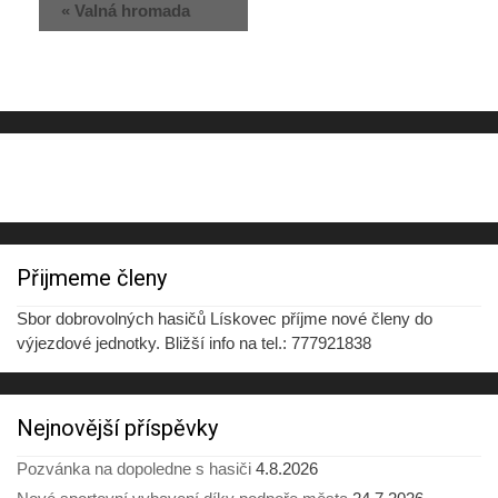
«
Valná hromada
Přijmeme členy
Sbor dobrovolných hasičů Lískovec příjme nové členy do
výjezdové jednotky. Bližší info na tel.: 777921838
Nejnovější příspěvky
Pozvánka na dopoledne s hasiči
4.8.2026