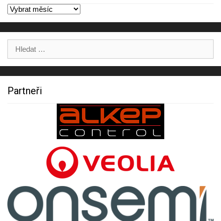
Archivy
Výsledky
hledání:
Partneři