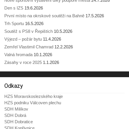
Nové sportovní vybavení díky podpoře města
24.7.2026
Den s IZS
19.6.2026
První místo na okrskové soutěži na Bahně
17.5.2026
Trh Sportu
16.5.2026
Soutěž s PS8 v Řepištích
10.5.2026
Výjezd – požár bytu
11.4.2026
Zemřel Vlastimil Chamrad
12.2.2026
Valná hromada
10.1.2026
Zásahy v roce 2025
1.1.2026
Odkazy
HZS Moravskoslezského kraje
HZS podniku Válcoven plechu
SDH Milíkov
SDH Dobrá
SDH Dobratice
SDH Kopřivnice